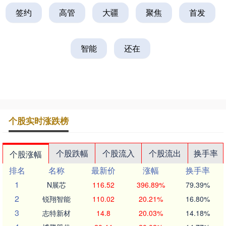
签约
高管
大疆
聚焦
首发
智能
还在
个股实时涨跌榜
个股跌幅
个股流入
个股流出
换手率
个股涨幅
排名
名称
最新价
涨幅
换手率
1
N展芯
116.52
396.89%
79.39%
2
锐翔智能
110.02
20.21%
16.80%
3
志特新材
14.8
20.03%
14.18%