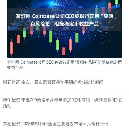
富灯网 Coinbase公司CEO称银行正用“莫须有风险论”阻挠稳定币
收益产品
同花财富 崇左：直击武警官兵军事训练考核硬核瞬间
博牛配资 宁夏200余名单身青年参加“暖冬有约・缘来是你”联谊
活动
掌柜配资 2025年5月5日全国主要批发市场木瓜价格行情