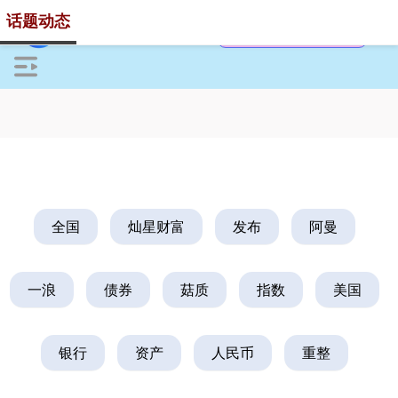
话题动态
全国
灿星财富
发布
阿曼
一浪
债券
菇质
指数
美国
银行
资产
人民币
重整