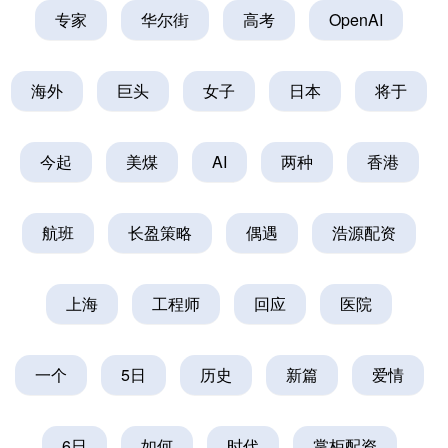
专家
华尔街
高考
OpenAI
海外
巨头
女子
日本
将于
今起
美煤
AI
两种
香港
航班
长盈策略
偶遇
浩源配资
上海
工程师
回应
医院
一个
5日
历史
新篇
爱情
6日
如何
时代
掌柜配资