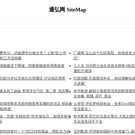
通弘网 SiteMap
免费学AI，还能攒学分换文凭？上海“匠心学
广盛网 宝山这个社区医院，给独居老
市职工开启招募
员”
中国能建连下两城，阿曼新能源布局再提速
人人生 2026男士油头洗发水榜单:6
蓬松不塌顶
朗总统与伊拉克候任总理通话 讨论地区局势
纪源优配 巴基斯坦外长：相信调解结
大进展”
谁杀死了妹妹 李明洋仝巧红_第二章_孙庆攀_
米牛配资 解锁小青柑普洱茶的醇香密
全攻略_柑橘_茶叶_新会
美联储理事库克批特朗普将其撤职的决定 称欺诈
云资管 冲击梦校新机会：全美Top30院校2
贴拼凑”
专业盘点！
监会：完善“长钱长投”的市场生态，加强长效化
联丰配资 荷兰巨头发出警示 大陆太聪明
设
方企业先活不下去
火箭拒绝签约！3+3控卫转投掘金，两队实力此
宝利配资 环球新材国际午前涨逾7% 国