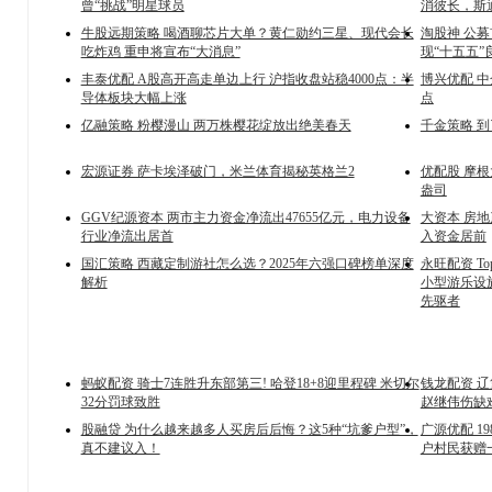
曾“挑战”明星球员
消彼长，斯
牛股远期策略 喝酒聊芯片大单？黄仁勋约三星、现代会长
淘股神 公
吃炸鸡 重申将宣布“大消息”
现“十五五”
丰泰优配 A股高开高走单边上行 沪指收盘站稳4000点：半
博兴优配 
导体板块大幅上涨
点
亿融策略 粉樱漫山 两万株樱花绽放出绝美春天
千金策略 
宏源证券 萨卡埃泽破门，米兰体育揭秘英格兰2
优配股 摩根
盎司
GGV纪源资本 两市主力资金净流出47655亿元，电力设备
大资本 房
行业净流出居首
入资金居前
国汇策略 西藏定制游社怎么选？2025年六强口碑榜单深度
永旺配资 
解析
小型游乐设
先驱者
蚂蚁配资 骑士7连胜升东部第三! 哈登18+8迎里程碑 米切尔
钱龙配资 
32分罚球致胜
赵继伟伤缺
股融贷 为什么越来越多人买房后后悔？这5种“坑爹户型”，
广源优配 1
真不建议入！
户村民获赠