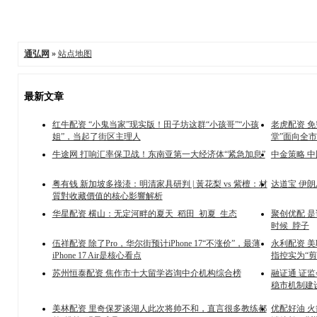
通弘网
»
站点地图
最新文章
红牛配资 “小鬼当家”现实版！田子坊这群“小孩哥”“小孩
老虎配资 
姐”，当起了街区主理人
堂”面向全
牛途网 打响汇率保卫战！东南亚第一大经济体“紧急加息”
中金策略 
粤有钱 新加坡多祿溙：明清家具研判 | 黃花梨 vs 紫檀：材
达道宝 伊
質對收藏價值的核心影響解析
华星配资 横山：无定河畔的夏天_稻田_初夏_生态
聚创优配 是
时候_脖子
伍祥配资 除了Pro，华尔街预计iPhone 17“不涨价”，最薄
永利配资 
iPhone 17 Air是核心看点
指控实为“剪
苏州恒泰配资 焦作市十大留学咨询中介机构综合榜
融证通 证
稳市机制建
美林配资 里奇保罗谈湖人此次将帅不和，直言很多教练都
优配好油 