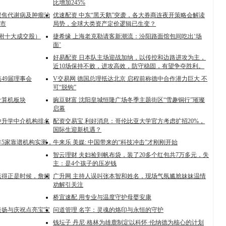
比增加245%
聚焦代谢病及肿瘤治
优速配资 中东“黑天鹅”突袭，各大券商连夜开策略会解读
市
局势，全球大类资产定价逻辑已生变？
（附十大成交股）
捷希缘 上海老克勒请客新潮流：汾阳路面馆包间吃出‘场
面’
好易配资 日本队主场迎战加纳，以传控和边路进攻为主，
近10场保持不败，进攻高效，防守稳固，有望争夺胜利。
49届理事会
V交易网 德国总理抵达北京 启程前称德中合作潜力巨大 不
可“脱钩”
计算机板块
豌豆财富 沈阳皇城恒隆广场冬季主题街区“雪趣铜行”璀璨
启幕
中升学中介机构排名
配资交易宝 利好消息：哥伦比亚大学官方考虑扩招20%，
国际生迎新机遇？
年5家靠谱机构实测，
牛来乐 美媒: 中国带来的“科技冲击”才刚刚开始
智云理财 夫妇捡到帆布袋，装了20多个红包共7万多元，失
主：是4个孩子的压岁钱
态得正是时候，詹姆
广升网 主持人误叫张本智和姓名，现场气氛尴尬妹妹温情
劝解引关注
桥宜速配 用专业与温度守护母婴安康
表扬与庆祝点亮宝宝
问道管理 名字：灵魂的烙印与永恒的守护
钱坛子 丹尼·格林为雄鹿制定以科怀·伦纳德为核心的计划