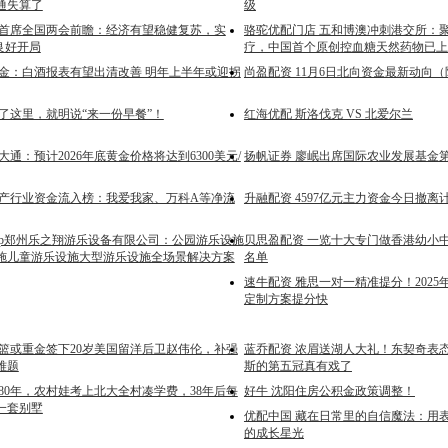
通失算了
级
募首席全国两会前瞻：经济有望稳健复苏，实
骆驼优配门店 五和博澳冲刺港交所：
良好开局
疗，中国首个原创控血糖天然药物已上
中金：白酒报表有望出清改善 明年上半年或迎拐
尚盈配资 11月6日北向资金最新动向
到了这里，就明说“来一份早餐”！
红海优配 斯洛伐克 VS 北爱尔兰
大通：预计2026年底黄金价格将达到6300美元/
扬帆证券 廖岷出席国际农业发展基金第
地产行业资金流入榜：我爱我家、万科A等净流
升融配资 4597亿元主力资金今日撤离
Top郑州乐之翔游乐设备有限公司：公园游乐设施
贝思盈配资 一览十大专门做香港幼小
施儿童游乐设施大型游乐设施全场景解决方案
名单
速牛配资 雅思一对一精准提分！2025
定制方案提分快
辽篮或重金签下20岁美国留洋后卫赵伟伦，补强
蓝乔配资 浓眉送湖人大礼！东契奇表
难题
斯的第五冠真有戏了
980年，农村娃考上北大全村凑学费，38年后每
好牛 沈阳住房公积金政策调整！
一套别墅
优配中国 藏在日常里的自信魔法：用
的成长星光