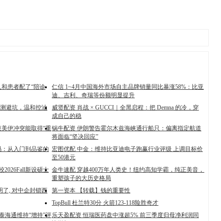
人和患者配了“陪诊
仁信 1~4月中国海外市场自主品牌销量同比暴涨58%：比亚
迪、吉利、奇瑞等份额明显提升
款实测避坑，温和控油
威贤配资 肖战 × GUCCI｜全黑启程：把 Demna 的冷，穿
成自己的稳
束美伊冲突能取得“重
锅牛配资 伊朗警告霍尔木兹海峡通行船只：偏离指定航道
将面临“坚决回应”
码：从入门到品鉴的
宏图优配 中金：维持比亚迪电子跑赢行业评级 上调目标价
至50港元
026Fall新设硕士
金牛速配 穿越400万年人类史！纽约高知学霸，纯正美音，
重塑孩子的大历史格局
了, 对中企封锁西
第一资本 【转载】钱的重要性
TopBull 杜兰特30分 火箭123-118险胜奇才
泰海通维持“增持”评
乐天盈配资 恒瑞医药盘中涨超5% 前三季度归母净利润同