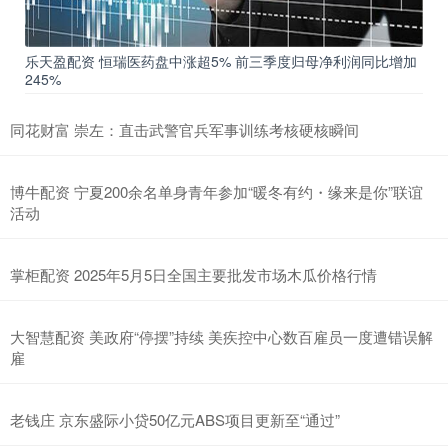
乐天盈配资 恒瑞医药盘中涨超5% 前三季度归母净利润同比增加
245%
同花财富 崇左：直击武警官兵军事训练考核硬核瞬间
博牛配资 宁夏200余名单身青年参加“暖冬有约・缘来是你”联谊
活动
掌柜配资 2025年5月5日全国主要批发市场木瓜价格行情
大智慧配资 美政府“停摆”持续 美疾控中心数百雇员一度遭错误解
雇
老钱庄 京东盛际小贷50亿元ABS项目更新至“通过”