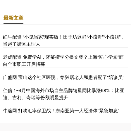
最新文章
红牛配资 “小鬼当家”现实版！田子坊这群“小孩哥”“小孩姐”，
当起了街区主理人
老虎配资 免费学AI，还能攒学分换文凭？上海“匠心学堂”面
向全市职工开启招募
广盛网 宝山这个社区医院，给独居老人和患者配了“陪诊员”
仁信 1~4月中国海外市场自主品牌销量同比暴涨58%：比亚
迪、吉利、奇瑞等份额明显提升
牛途网 打响汇率保卫战！东南亚第一大经济体“紧急加息”