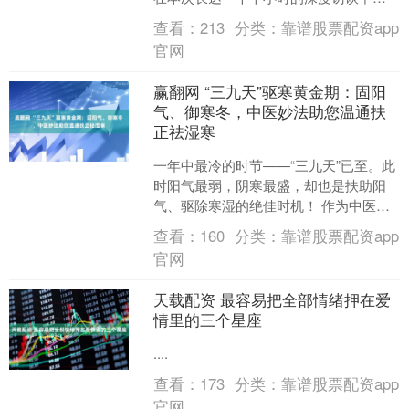
Ben Thompson凭借其....
查看：
213
分类：
靠谱股票配资app
官网
赢翻网 “三九天”驱寒黄金期：固阳
气、御寒冬，中医妙法助您温通扶
正祛湿寒
一年中最冷的时节——“三九天”已至。此
时阳气最弱，阴寒最盛，却也是扶助阳
气、驱除寒湿的绝佳时机！ 作为中医
人，我们深知：“正气存内，邪不可
查看：
160
分类：
靠谱股票配资app
干。”冬季养生重在“藏....
官网
天载配资 最容易把全部情绪押在爱
情里的三个星座
....
查看：
173
分类：
靠谱股票配资app
官网