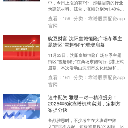
中，今日上涨的有7个，涨幅居前的行业
为建筑材料、综合，涨幅分别为1.40%、
0.87%。房地产行业今日上涨0.33%....
查看：
159
分类：
靠谱股票配资app
官网
豌豆财富 沈阳皇城恒隆广场冬季主
题街区“雪趣铜行”璀璨启幕
11月23日，沈阳皇城恒隆广场冬季主题
街区“雪趣铜行”在商场东侧铜行北巷正式
启幕。本次活动由沈阳市文化旅游和广
播电视局、沈河区人民政府主办，由沈
查看：
161
分类：
靠谱股票配资app
阳方城旅游区管理....
官网
速牛配资 雅思一对一精准提分！
2025年5家靠谱机构实测，定制方
案提分快
备战雅思时，不少考生在大班课中陷
入"进度不匹配、短板被忽视"的困境，此