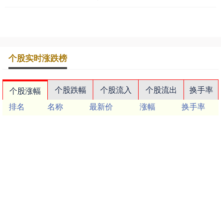
个股实时涨跌榜
个股跌幅
个股流入
个股流出
换手率
个股涨幅
排名
名称
最新价
涨幅
换手率
1
N展芯
116.52
396.89%
79.39%
2
锐翔智能
110.02
20.21%
16.80%
3
志特新材
14.8
20.03%
14.18%
4
博腾股份
20.44
20.02%
14.77%
5
近岸蛋白
46.72
20.01%
5.62%
6
毕得医药
61.6
20.01%
6.12%
7
五洲医疗
83.62
20.01%
18.37%
8
耐科装备
49.67
20.01%
6.83%