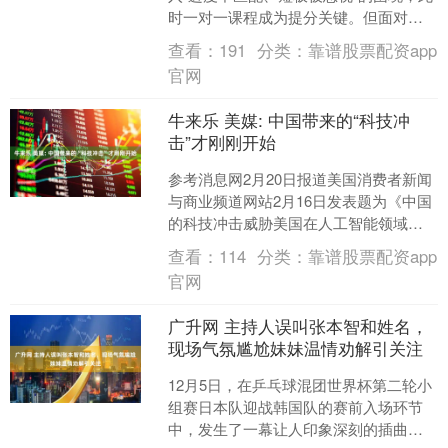
时一对一课程成为提分关键。但面对市
场上鱼龙混杂的机构，如何选出"精准对
查看：
191
分类：
靠谱股票配资app
症"的课程？我们结合....
官网
牛来乐 美媒: 中国带来的“科技冲
击”才刚刚开始
参考消息网2月20日报道美国消费者新闻
与商业频道网站2月16日发表题为《中国
的科技冲击威胁美国在人工智能领域的
垄断地位，而且这“才刚刚开始”》的文
查看：
114
分类：
靠谱股票配资app
章，作者是莎乌....
官网
广升网 主持人误叫张本智和姓名，
现场气氛尴尬妹妹温情劝解引关注
12月5日，在乒乓球混团世界杯第二轮小
组赛日本队迎战韩国队的赛前入场环节
中，发生了一幕让人印象深刻的插曲。