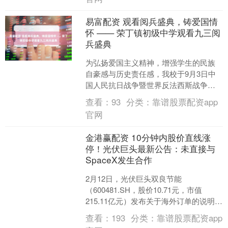
易富配资 观看阅兵盛典，铸爱国情
怀 —— 荣丁镇初级中学观看九三阅
兵盛典
为弘扬爱国主义精神，增强学生的民族
自豪感与历史责任感，我校于9月3日中
国人民抗日战争暨世界反法西斯战争胜
利80周年之际，组织全体学生观看了在
查看：
93
分类：
靠谱股票配资app
北京天安门广场举行的....
官网
金港赢配资 10分钟内股价直线涨
停！光伏巨头最新公告：未直接与
SpaceX发生合作
2月12日，光伏巨头双良节能
（600481.SH，股价10.71元，市值
215.11亿元）发布关于海外订单的说明：
2026年2月12日，（以下简称“公司”）
查看：
193
分类：
靠谱股票配资app
在....