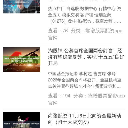
热点栏目 自选股 数据中心 行情中心 资
金流向 模拟交易 客户端 恒瑞医药
（01276）盘中涨超5%，截至发稿，股
价上涨4.20%，现报75.65港元，成交额
查看：
76
分类：
靠谱股票配资app
2....
官网
淘股神 公募首席全国两会前瞻：经
济有望稳健复苏，实现“十五五”良好
开局
中国基金报记者 李树超 曹雯璟 张玲
2026年全国两会即将召开。金融机构重
点关注哪些领域？对今年货币政策和经
济社会发展有何期待？将给资本市场带
查看：
194
分类：
靠谱股票配资app
来哪些投资机会？....
官网
尚盈配资 11月6日北向资金最新动
向（附十大成交股）