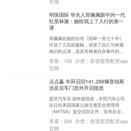
官网
明珠国际 华夫人郑佩佩眼中的一代
红星林黛：她给我上了入行的第一
课
郑佩佩在她的自传《回眸一笑七十年》
中花了几页的篇幅，讲述了自己与林黛
相识的点滴，及其对林黛自杀事件的一
些分析与感受。 林黛是何许人也？ 展开
查看：
193
分类：
靠谱股票配资app
剩余67% 林黛在拍....
官网
点点赢 丰田召回141,286辆普锐斯
涉及后车门意外开启隐患
盖世汽车讯 据外媒报道，丰田汽车公司
近日向美国国家公路交通安全管理局
（NHTSA）提交召回文件，宣布在全球
范围内召回141,286辆2023至2026款普锐
查看：
204
分类：
靠谱股票配资app
斯混....
官网