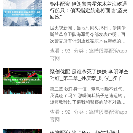
锅牛配资 伊朗警告霍尔木兹海峡通
行船只：偏离指定航道将面临“坚决
回应”
据央视新闻，当地时间5月5日，伊朗伊
斯兰革命卫队海军司令部发表声明，再
次警告所有计划通过霍尔木兹海峡的船
只。声明称，通过霍尔木兹海峡“唯一安
查看：
93
分类：
靠谱股票配资app
全的路线是伊朗此前对....
官网
聚创优配 是谁杀死了妹妹 李明洋仝
巧红_第二章_孙庆攀_时候_脖子
第二章 我浑身一僵，窒息地喘不过气。
我说谎了吗？ 那瞬间我脑子急速运转，
短短数秒过了遍我和警察的所有对话，
我可以肯定我的叙述没有一句假话，孙
查看：
92
分类：
靠谱股票配资app
庆攀完全可以证明。....
官网
伍祥配资 除了Pro，华尔街预计