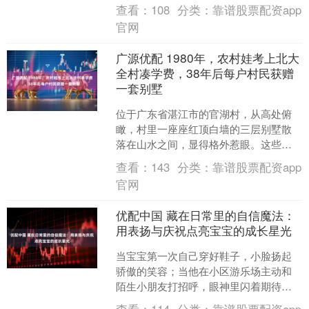
根据国际赛事规定，运动员需在被正式
查看：
108
分类：
靠谱股票配资app
点名后才能依次入场，....
官网
广源优配 1980年，农村娃考上北大
全村凑学费，38年后每户村民获赠
一套别墅
位于广东省湛江市的官湖村，从高处俯
瞰，村里一座座红顶白墙的三层别墅散
落在山水之间，显得格外惹眼。这些别
墅看起来像是为销售而建，但它们并不
查看：
143
分类：
靠谱股票配资app
是商品房，而是广东商业大....
官网
优配中国 藏在日常里的自信魔法：
用表扬与庆祝点亮宝宝的成长星光
当宝宝第一次自己穿好鞋子，小脸扬起
骄傲的笑容；当他在小区游乐场主动和
陌生小朋友打招呼，眼神里闪着期待；
这些看似平常的瞬间，都是培养自信心