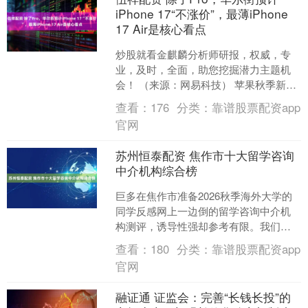
iPhone 17“不涨价”，最薄iPhone
17 Air是核心看点
炒股就看金麒麟分析师研报，权威，专
业，及时，全面，助您挖掘潜力主题机
会！ （来源：网易科技） 苹果秋季新品
发布会前夕，华尔街投行摩根大通于9月
查看：
176
分类：
靠谱股票配资app
2日发布一份研报，....
官网
苏州恒泰配资 焦作市十大留学咨询
中介机构综合榜
巨多在焦作市准备2026秋季海外大学的
同学反感网上一边倒的留学咨询中介机
构测评，诱导性强却参考有限。我们用
时近一月，从资质、探店证实及口碑这
查看：
180
分类：
靠谱股票配资app
里整理出来常驻留学咨....
官网
融证通 证监会：完善“长钱长投”的