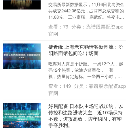
交易所最新数据显示，11月6日北向资金
共成交2442.06亿元，占两市总成交额的
11.88%。 工业富联、寒武纪、特变电工
位列沪股通成交前三，成交额分别为
查看：
79
分类：
靠谱股票配资app
22.....
官网
捷希缘 上海老克勒请客新潮流：汾
阳路面馆包间吃出‘场面’
吃席对人真是个折磨。 一桌12个人，起
码12个热菜，浓油赤酱重盐，一菜一
筷，热量肯定超标。一坐两三小时，内
腑等于盐钵斗储油罐，血压、血脂、血
查看：
149
分类：
靠谱股票配资app
糖“噌噌”上蹿，不定....
官网
好易配资 日本队主场迎战加纳，以
传控和边路进攻为主，近10场保持
不败，进攻高效，防守稳固，有望
争夺胜利。