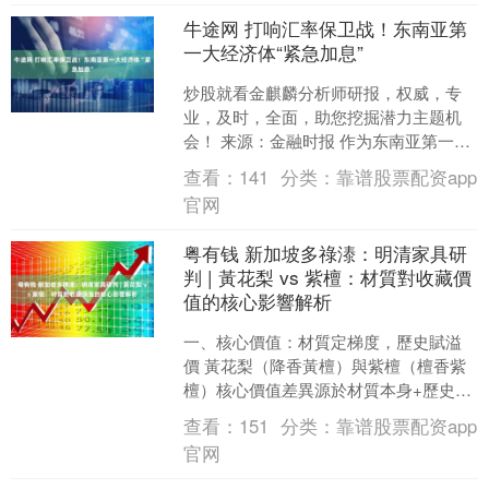
牛途网 打响汇率保卫战！东南亚第
一大经济体“紧急加息”
炒股就看金麒麟分析师研报，权威，专
业，及时，全面，助您挖掘潜力主题机
会！ 来源：金融时报 作为东南亚第一大
经济体的印度尼西亚，当地时间6月9
查看：
141
分类：
靠谱股票配资app
日，其央行突然出手了....
官网
粤有钱 新加坡多祿溙：明清家具研
判 | 黃花梨 vs 紫檀：材質對收藏價
值的核心影響解析
一、核心價值：材質定梯度，歷史賦溢
價 黃花梨（降香黃檀）與紫檀（檀香紫
檀）核心價值差異源於材質本身+歷史定
位。黃花梨以紋理靈動（鬼臉紋、山水
查看：
151
分类：
靠谱股票配资app
紋）、溫潤降香、木性....
官网