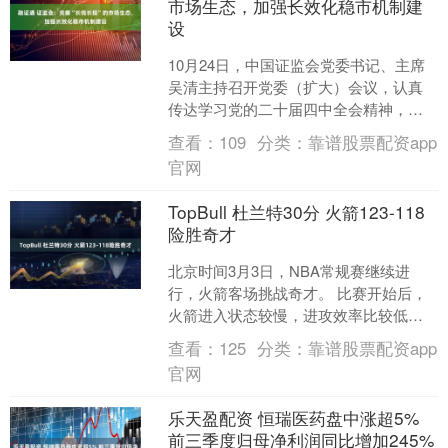
市场生态，加强长效化稳市机制建
设
10月24日，中国证监会党委书记、主席
吴清主持召开党委（扩大）会议，认真
传达学习党的二十届四中全会精神，按
照金融系统学习贯彻党的二十届四中全
查看：
109
分类：
靠谱股票配资app
会精神会议的工作要求....
官网
TopBull 杜兰特30分 火箭123-118
险胜奇才
北京时间3月3日，NBA常规赛继续进
行，火箭客场挑战奇才。 比赛开始后，
火箭进入状态较慢，进攻效率比较低，
反观奇才，进攻手感火热，频频命中三
查看：
125
分类：
靠谱股票配资app
分，首节战罢，火箭以....
官网
乐天盈配资 恒瑞医药盘中涨超5%
前三季度归母净利润同比增加245%