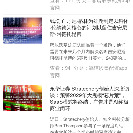
查看：
114
分类：
靠谱股票配资app
的黄金时刻。公开场合的真....
官网
钱坛子 丹尼·格林为雄鹿制定以科怀
·伦纳德为核心的计划以留住吉安尼
斯·阿德托昆博
密尔沃基雄鹿队面临着一个难题，他们
需要在未来几个月内解决名叫吉安尼斯·
阿德托昆博的6英尺11英寸、243磅的球
员问题。在篮球历史上，“The Greek
查看：
94
分类：
靠谱股票配资app
Fre....
官网
永华证券 Stratechery创始人深度访
谈：预警2029年大规模“芯片荒”，
SaaS模式将终结，广告才是AI终极
商业闭环
近日，Stratechery创始人、知名科技分析
师Ben Thompson参与了一场深度对话。
在本次长达一个半小时的深度访谈中，