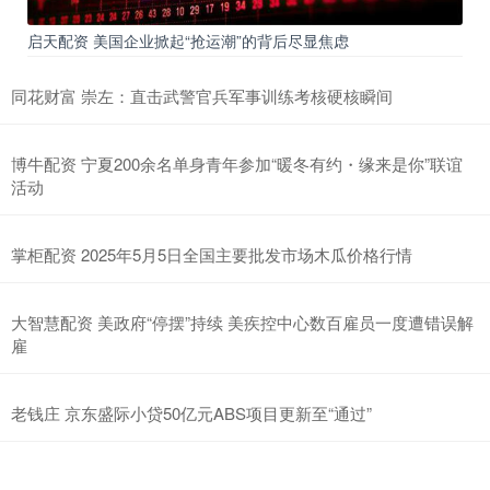
启天配资 美国企业掀起“抢运潮”的背后尽显焦虑
同花财富 崇左：直击武警官兵军事训练考核硬核瞬间
博牛配资 宁夏200余名单身青年参加“暖冬有约・缘来是你”联谊
活动
掌柜配资 2025年5月5日全国主要批发市场木瓜价格行情
大智慧配资 美政府“停摆”持续 美疾控中心数百雇员一度遭错误解
雇
老钱庄 京东盛际小贷50亿元ABS项目更新至“通过”