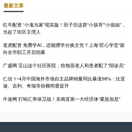
最新文章
红牛配资 “小鬼当家”现实版！田子坊这群“小孩哥”“小孩姐”，
当起了街区主理人
老虎配资 免费学AI，还能攒学分换文凭？上海“匠心学堂”面
向全市职工开启招募
广盛网 宝山这个社区医院，给独居老人和患者配了“陪诊员”
仁信 1~4月中国海外市场自主品牌销量同比暴涨58%：比亚
迪、吉利、奇瑞等份额明显提升
牛途网 打响汇率保卫战！东南亚第一大经济体“紧急加息”