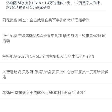
忆速配 AI改变京东618：1.4万智能体上岗、1.7万数字人直播，
超6亿消费者和百万商家受益
同花财富 崇左：直击武警官兵军事训练考核硬核瞬间
博牛配资 宁夏200余名单身青年参加“暖冬有约・缘来是你”联谊
活动
掌柜配资 2025年5月5日全国主要批发市场木瓜价格行情
大智慧配资 美政府“停摆”持续 美疾控中心数百雇员一度遭错误解
雇
老钱庄 京东盛际小贷50亿元ABS项目更新至“通过”