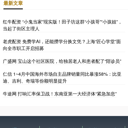
最新文章
红牛配资 “小鬼当家”现实版！田子坊这群“小孩哥”“小孩姐”，
当起了街区主理人
老虎配资 免费学AI，还能攒学分换文凭？上海“匠心学堂”面
向全市职工开启招募
广盛网 宝山这个社区医院，给独居老人和患者配了“陪诊员”
仁信 1~4月中国海外市场自主品牌销量同比暴涨58%：比亚
迪、吉利、奇瑞等份额明显提升
牛途网 打响汇率保卫战！东南亚第一大经济体“紧急加息”