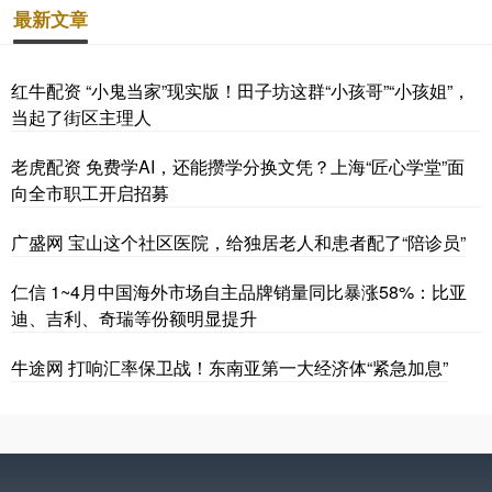
最新文章
红牛配资 “小鬼当家”现实版！田子坊这群“小孩哥”“小孩姐”，
当起了街区主理人
老虎配资 免费学AI，还能攒学分换文凭？上海“匠心学堂”面
向全市职工开启招募
广盛网 宝山这个社区医院，给独居老人和患者配了“陪诊员”
仁信 1~4月中国海外市场自主品牌销量同比暴涨58%：比亚
迪、吉利、奇瑞等份额明显提升
牛途网 打响汇率保卫战！东南亚第一大经济体“紧急加息”