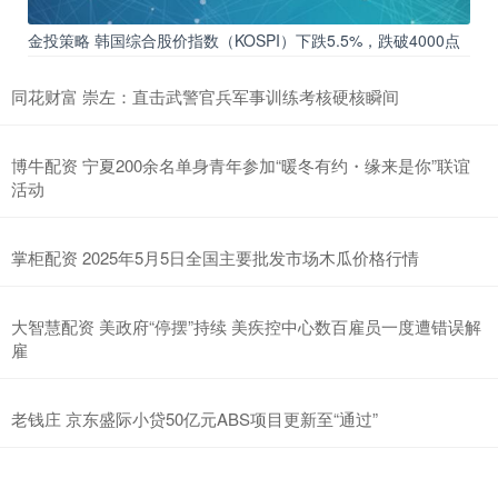
金投策略 韩国综合股价指数（KOSPI）下跌5.5%，跌破4000点
同花财富 崇左：直击武警官兵军事训练考核硬核瞬间
博牛配资 宁夏200余名单身青年参加“暖冬有约・缘来是你”联谊
活动
掌柜配资 2025年5月5日全国主要批发市场木瓜价格行情
大智慧配资 美政府“停摆”持续 美疾控中心数百雇员一度遭错误解
雇
老钱庄 京东盛际小贷50亿元ABS项目更新至“通过”