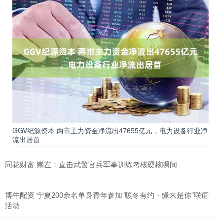
GGV纪源资本 两市主力资金净流出47655亿元，电力设备行业净
流出居首
同花财富 崇左：直击武警官兵军事训练考核硬核瞬间
博牛配资 宁夏200余名单身青年参加“暖冬有约・缘来是你”联谊
活动