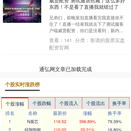
威贤配资 测试服居然藏了这么多好
东西！不是看了直播我就错过了
兄弟们，前晚策划直播看完我直接坐不
住了！直播一结束我就去下了测试服客
户端威贤配资，你们是没看到，新内容
比直播里说的还要丰富！ 光是武境系统
查看：
141
分类：
靠谱的股票实盘
就能研究半天，更别说还....
配资官网
通弘网文章已加载完成
个股实时涨跌榜
个股跌幅
个股流入
个股流出
换手率
个股涨幅
排名
名称
最新价
涨幅
换手率
1
N展芯
116.52
396.89%
79.39%
2
锐翔智能
110.02
20.21%
16.80%