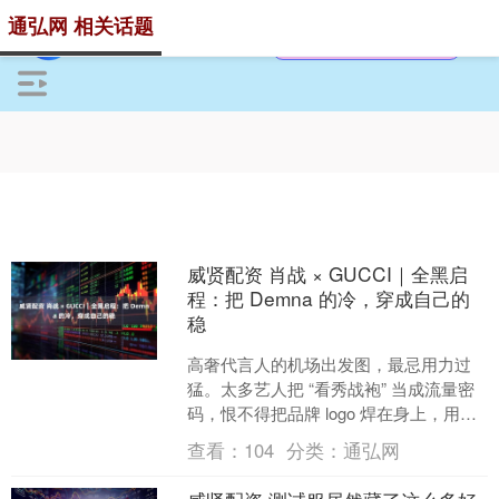
通弘网 相关话题
威贤配资 肖战 × GUCCI｜全黑启
程：把 Demna 的冷，穿成自己的
稳
高奢代言人的机场出发图，最忌用力过
猛。太多艺人把 “看秀战袍” 当成流量密
码，恨不得把品牌 logo 焊在身上，用力
凹 “高奢人上人” 的架子，反而丢了自己
查看：
104
分类：
通弘网
的魂....