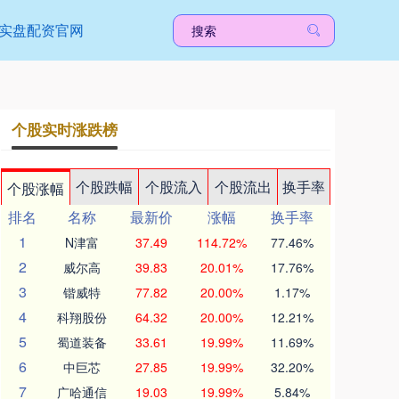
实盘配资官网
个股实时涨跌榜
个股跌幅
个股流入
个股流出
换手率
个股涨幅
排名
名称
最新价
涨幅
换手率
1
N津富
37.49
114.72%
77.46%
2
威尔高
39.83
20.01%
17.76%
3
锴威特
77.82
20.00%
1.17%
4
科翔股份
64.32
20.00%
12.21%
5
蜀道装备
33.61
19.99%
11.69%
6
中巨芯
27.85
19.99%
32.20%
7
广哈通信
19.03
19.99%
5.84%