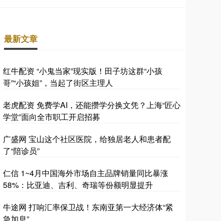
最新文章
红牛配资 “小鬼当家”现实版！田子坊这群“小孩
哥”“小孩姐”，当起了街区主理人
老虎配资 免费学AI，还能攒学分换文凭？上海“匠心
学堂”面向全市职工开启招募
广盛网 宝山这个社区医院，给独居老人和患者配
了“陪诊员”
仁信 1~4月中国海外市场自主品牌销量同比暴涨
58%：比亚迪、吉利、奇瑞等份额明显提升
牛途网 打响汇率保卫战！东南亚第一大经济体“紧
急加息”