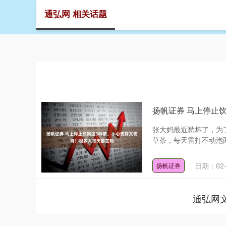
通弘网 相关话题
首页
扬帆证券 马上停止
张大妈最近愁坏了，为
草茶，每天雷打不动泡两
日期：02-
扬帆证券
通弘网