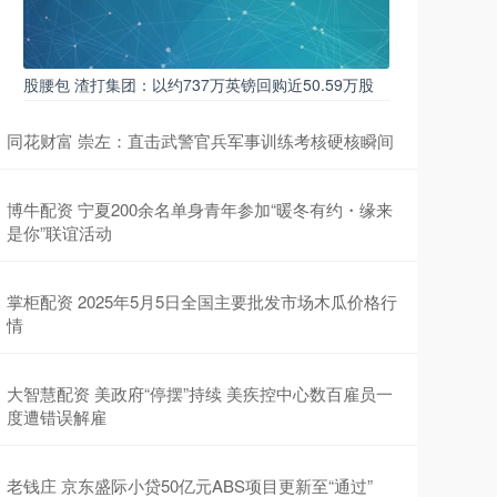
股腰包 渣打集团：以约737万英镑回购近50.59万股
同花财富 崇左：直击武警官兵军事训练考核硬核瞬间
博牛配资 宁夏200余名单身青年参加“暖冬有约・缘来
是你”联谊活动
掌柜配资 2025年5月5日全国主要批发市场木瓜价格行
情
大智慧配资 美政府“停摆”持续 美疾控中心数百雇员一
度遭错误解雇
老钱庄 京东盛际小贷50亿元ABS项目更新至“通过”