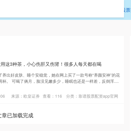
通弘网
靠谱股票配资app官网
靠谱的股票
饮用这3种茶，小心伤肝又伤肾！很多人每天都在喝
了养出好皮肤、睡个安稳觉，她在网上买了一款号称“养颜安神”的花
杯。 可喝了俩月，脸没见嫩多少，睡眠也还是一样差，反倒浑....
06
来源：欧皇证券
查看：
116
分类：
靠谱股票配资app官网
文章已加载完成