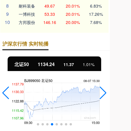
8
耐科装备
49.67
20.01%
6.83%
9
一博科技
53.33
20.01%
17.26%
10
方邦股份
146.16
20.00%
7.68%
沪深京行情 实时轮播
北证50
1134.24
创
11.37
1.01%