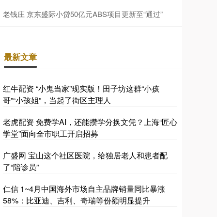
老钱庄 京东盛际小贷50亿元ABS项目更新至“通过”
最新文章
红牛配资 “小鬼当家”现实版！田子坊这群“小孩
哥”“小孩姐”，当起了街区主理人
老虎配资 免费学AI，还能攒学分换文凭？上海“匠心
学堂”面向全市职工开启招募
广盛网 宝山这个社区医院，给独居老人和患者配
了“陪诊员”
仁信 1~4月中国海外市场自主品牌销量同比暴涨
58%：比亚迪、吉利、奇瑞等份额明显提升