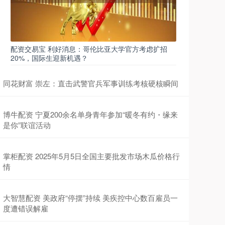
配资交易宝 利好消息：哥伦比亚大学官方考虑扩招
20%，国际生迎新机遇？
同花财富 崇左：直击武警官兵军事训练考核硬核瞬间
博牛配资 宁夏200余名单身青年参加“暖冬有约・缘来
是你”联谊活动
掌柜配资 2025年5月5日全国主要批发市场木瓜价格行
情
大智慧配资 美政府“停摆”持续 美疾控中心数百雇员一
度遭错误解雇