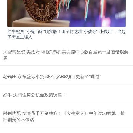
红牛配资 “小鬼当家”现实版！田子坊这群“小孩哥”“小孩姐”，当起
了街区主理人
大智慧配资 美政府“停摆”持续 美疾控中心数百雇员一度遭错误解
雇
老钱庄 京东盛际小贷50亿元ABS项目更新至“通过”
好牛 沈阳住房公积金政策调整！
融创优配 女演员千万别整容！《大生意人》中年过50的她，整
部剧美的不像话