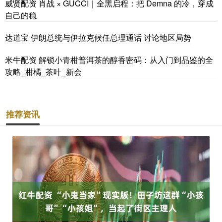
威贤配资 肖战 × GUCCI｜全黑启程：把 Demna 的冷，穿成
自己的稳
达道宝 伊朗总统与伊拉克候任总理通话 讨论地区局势
米牛配资 解锁小青柑普洱茶的醇香密码：从入门到品鉴的全
攻略_柑橘_茶叶_新会
推荐资讯