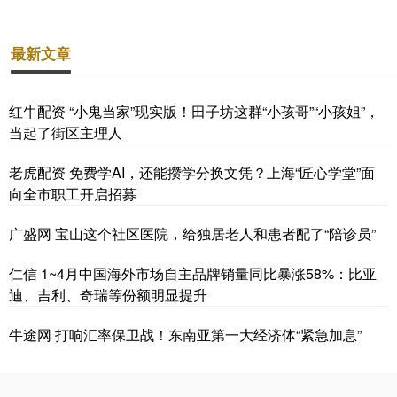
最新文章
红牛配资 “小鬼当家”现实版！田子坊这群“小孩哥”“小孩姐”，
当起了街区主理人
老虎配资 免费学AI，还能攒学分换文凭？上海“匠心学堂”面
向全市职工开启招募
广盛网 宝山这个社区医院，给独居老人和患者配了“陪诊员”
仁信 1~4月中国海外市场自主品牌销量同比暴涨58%：比亚
迪、吉利、奇瑞等份额明显提升
牛途网 打响汇率保卫战！东南亚第一大经济体“紧急加息”