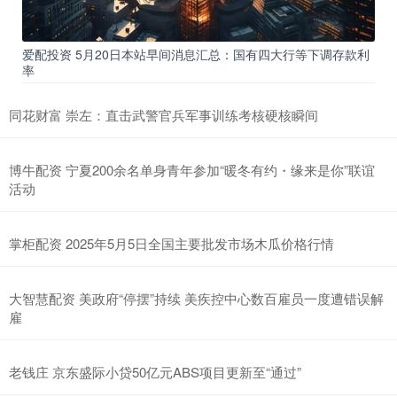
爱配投资 5月20日本站早间消息汇总：国有四大行等下调存款利
率
同花财富 崇左：直击武警官兵军事训练考核硬核瞬间
博牛配资 宁夏200余名单身青年参加“暖冬有约・缘来是你”联谊
活动
掌柜配资 2025年5月5日全国主要批发市场木瓜价格行情
大智慧配资 美政府“停摆”持续 美疾控中心数百雇员一度遭错误解
雇
老钱庄 京东盛际小贷50亿元ABS项目更新至“通过”