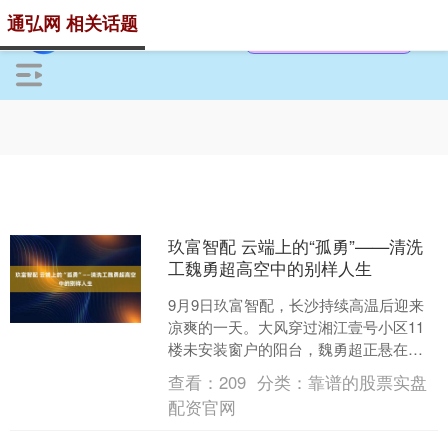
通弘网 相关话题
玖富智配 云端上的“孤勇”——清洗
工魏勇超高空中的别样人生
9月9日玖富智配，长沙持续高温后迎来
凉爽的一天。大风穿过湘江壹号小区11
楼未安装窗户的阳台，魏勇超正悬在高
空进行玻璃打胶作业。他的身体随着微
查看：
209
分类：
靠谱的股票实盘
风轻轻晃动，两侧各挂....
配资官网