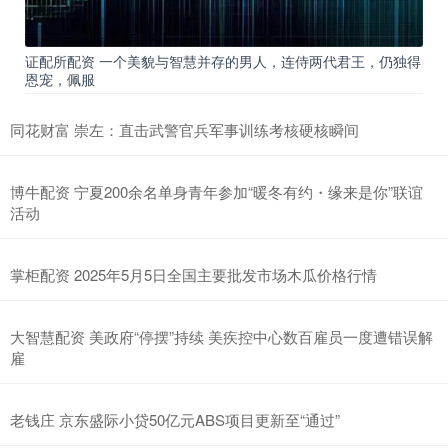
证配所配资 一个美貌与智慧并存的男人，连侍两代君王，仍独得
恩宠，佩服
同花财富 崇左：直击武警官兵军事训练考核硬核瞬间
博牛配资 宁夏200余名单身青年参加“暖冬有约・缘来是你”联谊
活动
掌柜配资 2025年5月5日全国主要批发市场木瓜价格行情
大智慧配资 美政府“停摆”持续 美疾控中心数百雇员一度遭错误解
雇
老钱庄 京东盛际小贷50亿元ABS项目更新至“通过”