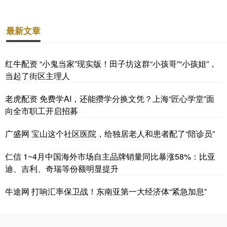
最新文章
红牛配资 “小鬼当家”现实版！田子坊这群“小孩哥”“小孩姐”，
当起了街区主理人
老虎配资 免费学AI，还能攒学分换文凭？上海“匠心学堂”面
向全市职工开启招募
广盛网 宝山这个社区医院，给独居老人和患者配了“陪诊员”
仁信 1~4月中国海外市场自主品牌销量同比暴涨58%：比亚
迪、吉利、奇瑞等份额明显提升
牛途网 打响汇率保卫战！东南亚第一大经济体“紧急加息”