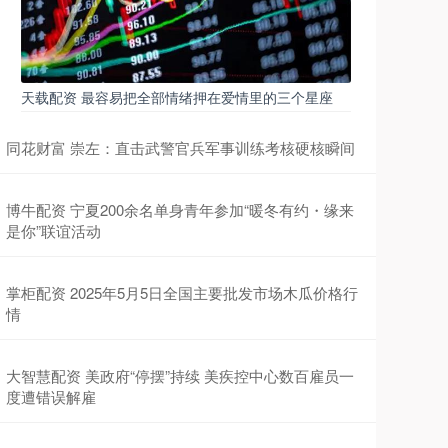
天载配资 最容易把全部情绪押在爱情里的三个星座
同花财富 崇左：直击武警官兵军事训练考核硬核瞬间
博牛配资 宁夏200余名单身青年参加“暖冬有约・缘来
是你”联谊活动
掌柜配资 2025年5月5日全国主要批发市场木瓜价格行
情
大智慧配资 美政府“停摆”持续 美疾控中心数百雇员一
度遭错误解雇