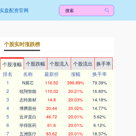
实盘配资官网
个股实时涨跌榜
个股跌幅
个股流入
个股流出
换手率
个股涨幅
排名
名称
最新价
涨幅
换手率
1
N展芯
116.52
396.89%
79.39%
2
锐翔智能
110.02
20.21%
16.80%
3
志特新材
14.8
20.03%
14.18%
4
博腾股份
20.44
20.02%
14.77%
5
近岸蛋白
46.72
20.01%
5.62%
6
毕得医药
61.6
20.01%
6.12%
7
五洲医疗
83.62
20.01%
18.37%