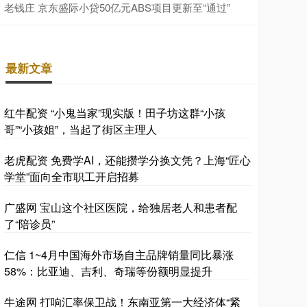
老钱庄 京东盛际小贷50亿元ABS项目更新至“通过”
最新文章
红牛配资 “小鬼当家”现实版！田子坊这群“小孩
哥”“小孩姐”，当起了街区主理人
老虎配资 免费学AI，还能攒学分换文凭？上海“匠心
学堂”面向全市职工开启招募
广盛网 宝山这个社区医院，给独居老人和患者配
了“陪诊员”
仁信 1~4月中国海外市场自主品牌销量同比暴涨
58%：比亚迪、吉利、奇瑞等份额明显提升
牛途网 打响汇率保卫战！东南亚第一大经济体“紧