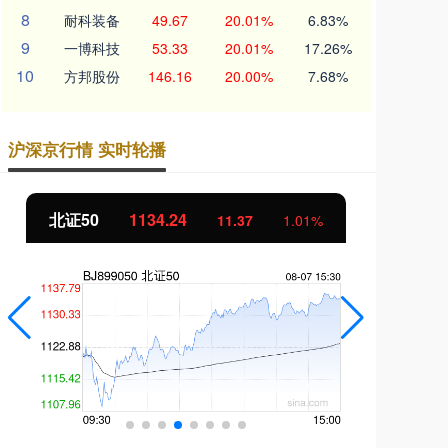
8
耐科装备
49.67
20.01%
6.83%
9
一博科技
53.33
20.01%
17.26%
10
方邦股份
146.16
20.00%
7.68%
沪深京行情 实时轮播
北证50
1134.24
创
11.37
1.01%