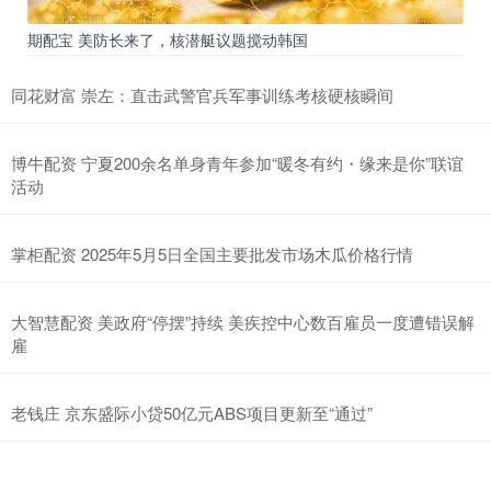
期配宝 美防长来了，核潜艇议题搅动韩国
同花财富 崇左：直击武警官兵军事训练考核硬核瞬间
博牛配资 宁夏200余名单身青年参加“暖冬有约・缘来是你”联谊
活动
掌柜配资 2025年5月5日全国主要批发市场木瓜价格行情
大智慧配资 美政府“停摆”持续 美疾控中心数百雇员一度遭错误解
雇
老钱庄 京东盛际小贷50亿元ABS项目更新至“通过”