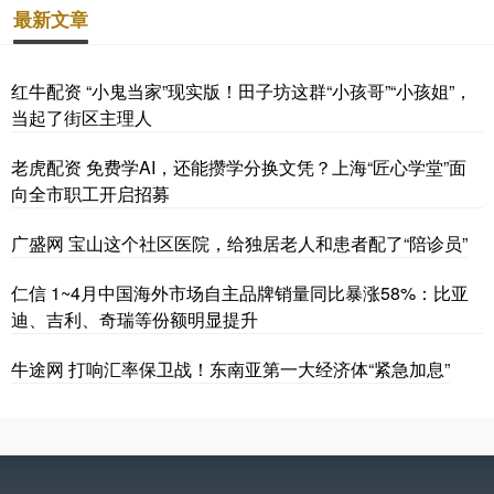
最新文章
红牛配资 “小鬼当家”现实版！田子坊这群“小孩哥”“小孩姐”，
当起了街区主理人
老虎配资 免费学AI，还能攒学分换文凭？上海“匠心学堂”面
向全市职工开启招募
广盛网 宝山这个社区医院，给独居老人和患者配了“陪诊员”
仁信 1~4月中国海外市场自主品牌销量同比暴涨58%：比亚
迪、吉利、奇瑞等份额明显提升
牛途网 打响汇率保卫战！东南亚第一大经济体“紧急加息”