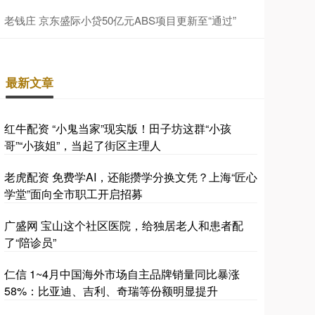
老钱庄 京东盛际小贷50亿元ABS项目更新至“通过”
最新文章
红牛配资 “小鬼当家”现实版！田子坊这群“小孩
哥”“小孩姐”，当起了街区主理人
老虎配资 免费学AI，还能攒学分换文凭？上海“匠心
学堂”面向全市职工开启招募
广盛网 宝山这个社区医院，给独居老人和患者配
了“陪诊员”
仁信 1~4月中国海外市场自主品牌销量同比暴涨
58%：比亚迪、吉利、奇瑞等份额明显提升