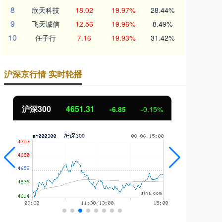
8
欣天科技
18.02
19.97%
28.44%
9
飞天诚信
12.56
19.96%
8.49%
10
任子行
7.16
19.93%
31.42%
沪深京行情 实时轮播
沪深300
4651.31
北
-6.85
-0.15%