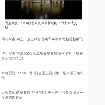
尚盈配资 11月6日北向资金最新动向（附十大成交
股）
同花财富 崇左：直击武警官兵军事训练考核硬核瞬间
博牛配资 宁夏200余名单身青年参加“暖冬有约・缘来
是你”联谊活动
掌柜配资 2025年5月5日全国主要批发市场木瓜价格行
情
大智慧配资 美政府“停摆”持续 美疾控中心数百雇员一
度遭错误解雇