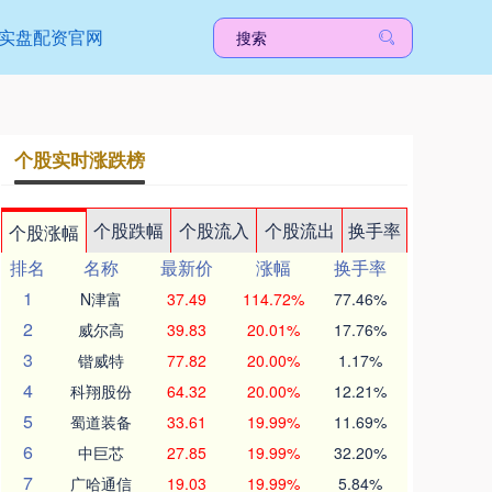
实盘配资官网
个股实时涨跌榜
个股跌幅
个股流入
个股流出
换手率
个股涨幅
排名
名称
最新价
涨幅
换手率
1
N津富
37.49
114.72%
77.46%
2
威尔高
39.83
20.01%
17.76%
3
锴威特
77.82
20.00%
1.17%
4
科翔股份
64.32
20.00%
12.21%
5
蜀道装备
33.61
19.99%
11.69%
6
中巨芯
27.85
19.99%
32.20%
7
广哈通信
19.03
19.99%
5.84%