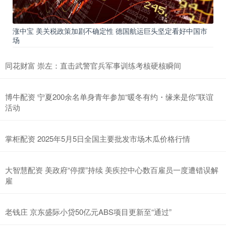
涨中宝 美关税政策加剧不确定性 德国航运巨头坚定看好中国市
场
同花财富 崇左：直击武警官兵军事训练考核硬核瞬间
博牛配资 宁夏200余名单身青年参加“暖冬有约・缘来是你”联谊
活动
掌柜配资 2025年5月5日全国主要批发市场木瓜价格行情
大智慧配资 美政府“停摆”持续 美疾控中心数百雇员一度遭错误解
雇
老钱庄 京东盛际小贷50亿元ABS项目更新至“通过”