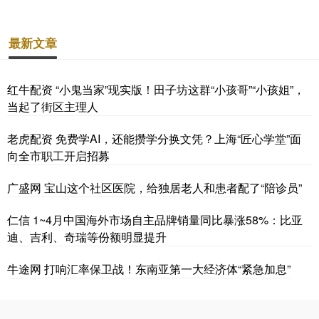
最新文章
红牛配资 “小鬼当家”现实版！田子坊这群“小孩哥”“小孩姐”，
当起了街区主理人
老虎配资 免费学AI，还能攒学分换文凭？上海“匠心学堂”面
向全市职工开启招募
广盛网 宝山这个社区医院，给独居老人和患者配了“陪诊员”
仁信 1~4月中国海外市场自主品牌销量同比暴涨58%：比亚
迪、吉利、奇瑞等份额明显提升
牛途网 打响汇率保卫战！东南亚第一大经济体“紧急加息”