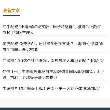
最新文章
红牛配资 “小鬼当家”现实版！田子坊这群“小孩哥”“小孩姐”，
当起了街区主理人
老虎配资 免费学AI，还能攒学分换文凭？上海“匠心学堂”面
向全市职工开启招募
广盛网 宝山这个社区医院，给独居老人和患者配了“陪诊员”
仁信 1~4月中国海外市场自主品牌销量同比暴涨58%：比亚
迪、吉利、奇瑞等份额明显提升
牛途网 打响汇率保卫战！东南亚第一大经济体“紧急加息”