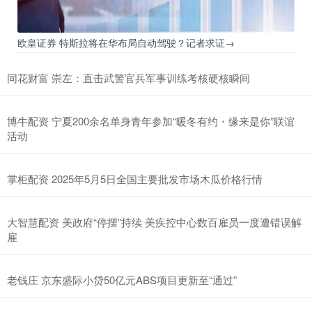
欧皇证券 特斯拉将在华布局自动驾驶？记者求证→
同花财富 崇左：直击武警官兵军事训练考核硬核瞬间
博牛配资 宁夏200余名单身青年参加“暖冬有约・缘来是你”联谊
活动
掌柜配资 2025年5月5日全国主要批发市场木瓜价格行情
大智慧配资 美政府“停摆”持续 美疾控中心数百雇员一度遭错误解
雇
老钱庄 京东盛际小贷50亿元ABS项目更新至“通过”