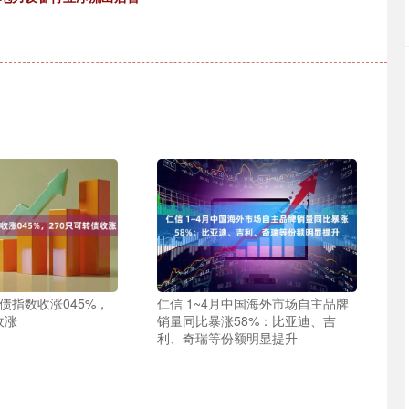
债指数收涨045%，
仁信 1~4月中国海外市场自主品牌
收涨
销量同比暴涨58%：比亚迪、吉
利、奇瑞等份额明显提升