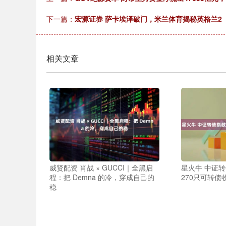
下一篇：
宏源证券 萨卡埃泽破门，米兰体育揭秘英格兰2
相关文章
威贤配资 肖战 × GUCCI｜全黑启
星火牛 中证转
程：把 Demna 的冷，穿成自己的
270只可转债
稳