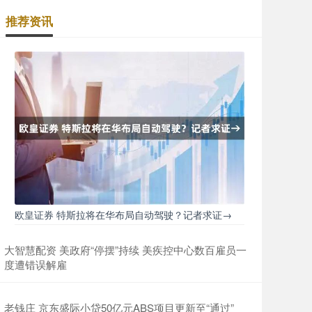
推荐资讯
欧皇证券 特斯拉将在华布局自动驾驶？记者求证→
大智慧配资 美政府“停摆”持续 美疾控中心数百雇员一
度遭错误解雇
老钱庄 京东盛际小贷50亿元ABS项目更新至“通过”