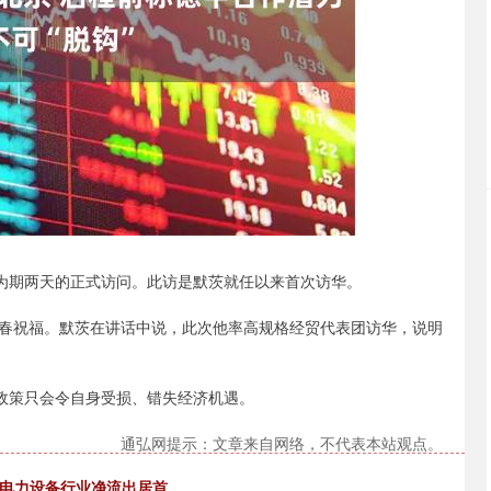
深证成指
14311.01
200.89
1.42%
为期两天的正式访问。此访是默茨就任以来首次访华。
祝福。默茨在讲话中说，此次他率高规格经贸代表团访华，说明
政策只会令自身受损、错失经济机遇。
通弘网提示：文章来自网络，不代表本站观点。
元，电力设备行业净流出居首