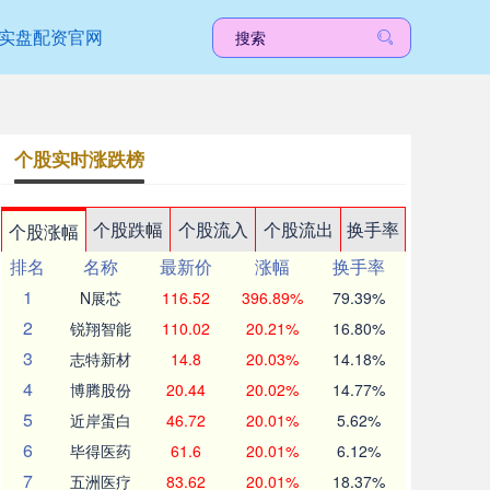
实盘配资官网
个股实时涨跌榜
个股跌幅
个股流入
个股流出
换手率
个股涨幅
排名
名称
最新价
涨幅
换手率
1
N展芯
116.52
396.89%
79.39%
2
锐翔智能
110.02
20.21%
16.80%
3
志特新材
14.8
20.03%
14.18%
4
博腾股份
20.44
20.02%
14.77%
5
近岸蛋白
46.72
20.01%
5.62%
6
毕得医药
61.6
20.01%
6.12%
7
五洲医疗
83.62
20.01%
18.37%