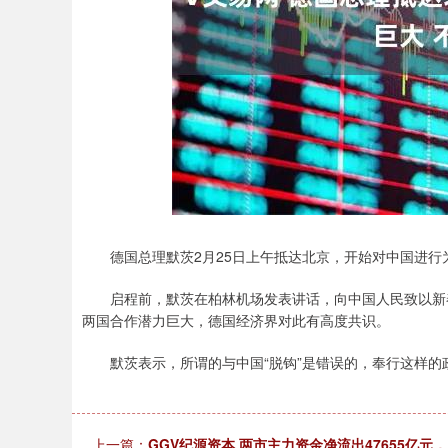
上证指数
3940.04
2.13%
39.68
1.02%
德国总理默茨2月25日上午抵达北京，开始对中国进行
启程前，默茨在柏林机场发表讲话，向中国人民致以新春
两国合作潜力巨大，德国经济界对此有高度共识。
默茨表示，所谓的与中国“脱钩”是错误的，奉行这样的
上一篇：
GGV纪源资本 两市主力资金净流出47655亿