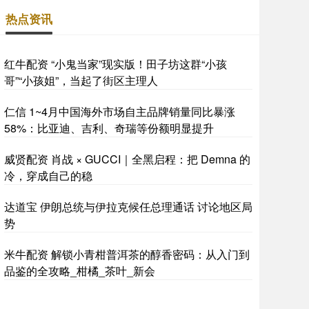
热点资讯
红牛配资 “小鬼当家”现实版！田子坊这群“小孩
哥”“小孩姐”，当起了街区主理人
仁信 1~4月中国海外市场自主品牌销量同比暴涨
58%：比亚迪、吉利、奇瑞等份额明显提升
威贤配资 肖战 × GUCCI｜全黑启程：把 Demna 的
冷，穿成自己的稳
达道宝 伊朗总统与伊拉克候任总理通话 讨论地区局
势
米牛配资 解锁小青柑普洱茶的醇香密码：从入门到
品鉴的全攻略_柑橘_茶叶_新会