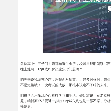
深证成指
14311.01
.68
1.02%
200.89
1
各位高中生宝子们！咱都知道牛金所，校园里那朗朗读书声
往上涨啊！那到底咋解决这焦虑问题呢？
咱先来说说调整心态，乐观面对这事儿。好多时候啊，咱焦
不是短跑哦！一次考试的成败，那根本决定不了咱的未来。
咱得学会用乐观心态看待学习和生活。碰到难题，别老觉得
题，咱就离成功更近一步啦！考试失利也别一蹶不振，分析
挫越勇。