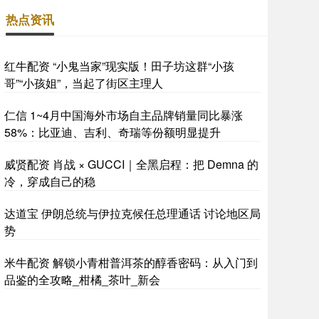
热点资讯
红牛配资 “小鬼当家”现实版！田子坊这群“小孩
哥”“小孩姐”，当起了街区主理人
仁信 1~4月中国海外市场自主品牌销量同比暴涨
58%：比亚迪、吉利、奇瑞等份额明显提升
威贤配资 肖战 × GUCCI｜全黑启程：把 Demna 的
冷，穿成自己的稳
达道宝 伊朗总统与伊拉克候任总理通话 讨论地区局
势
米牛配资 解锁小青柑普洱茶的醇香密码：从入门到
品鉴的全攻略_柑橘_茶叶_新会