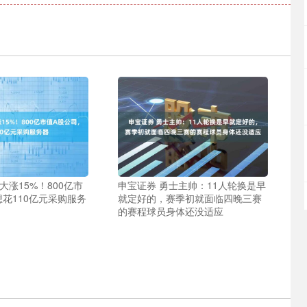
大涨15%！800亿市
申宝证券 勇士主帅：11人轮换是早
花110亿元采购服务
就定好的，赛季初就面临四晚三赛
的赛程球员身体还没适应