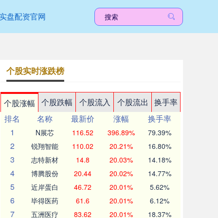
实盘配资官网
个股实时涨跌榜
个股跌幅
个股流入
个股流出
换手率
个股涨幅
排名
名称
最新价
涨幅
换手率
1
N展芯
116.52
396.89%
79.39%
2
锐翔智能
110.02
20.21%
16.80%
3
志特新材
14.8
20.03%
14.18%
4
博腾股份
20.44
20.02%
14.77%
5
近岸蛋白
46.72
20.01%
5.62%
6
毕得医药
61.6
20.01%
6.12%
7
五洲医疗
83.62
20.01%
18.37%