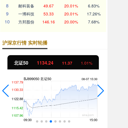
8
耐科装备
49.67
20.01%
6.83%
9
一博科技
53.33
20.01%
17.26%
10
方邦股份
146.16
20.00%
7.68%
沪深京行情 实时轮播
北证50
1134.24
创
11.37
1.01%