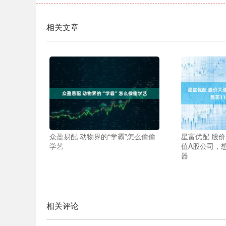
相关文章
众盈易配 动物界的“学霸”怎么偷偷
星富优配 股价
学艺
值A股公司，想
器
相关评论