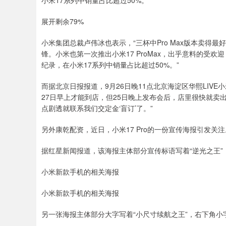
小米17系列中销量占比超过50%。
展开剩余79%
小米集团总裁卢伟冰也表示，“三杯中Pro Max版本卖得最好
锋。小米也第一次推出小米17 ProMax，出乎意料的受
纪录，在小米17系列中销量占比超过50%。”
而据北京日报报道，9月26日晚11点北京海淀区华熙LIVE
27日早上才能到店，但25日晚上发布会后，店里很快就
点剧透就联系我们交定金‘盲订’了。”
另外康乾配资，近日，小米17 Pro的一份宣传海报引发关注
据红星新闻报道，该海报主体部分宣传标语写着“逆光之王”
小米新款手机的相关海报
小米新款手机的相关海报
另一张海报主体部分大字写着“小尺寸续航之王”，右下角小