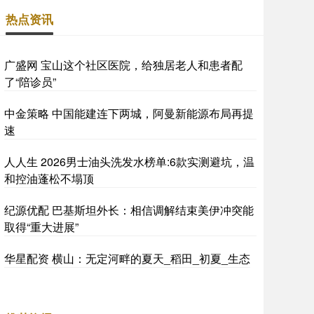
热点资讯
广盛网 宝山这个社区医院，给独居老人和患者配
了“陪诊员”
中金策略 中国能建连下两城，阿曼新能源布局再提
速
人人生 2026男士油头洗发水榜单:6款实测避坑，温
和控油蓬松不塌顶
纪源优配 巴基斯坦外长：相信调解结束美伊冲突能
取得“重大进展”
华星配资 横山：无定河畔的夏天_稻田_初夏_生态