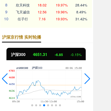
8
欣天科技
18.02
19.97%
28.44%
9
飞天诚信
12.56
19.96%
8.49%
10
任子行
7.16
19.93%
31.42%
沪深京行情 实时轮播
北证50
1122.88
创
3.42
0.30%