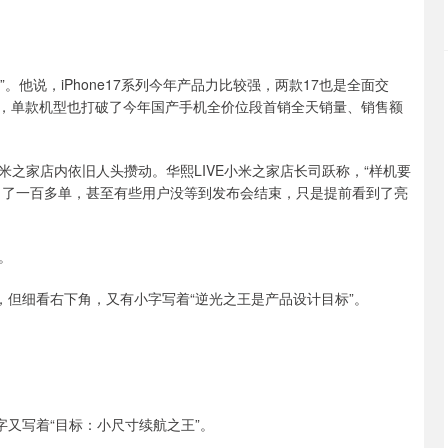
”。他说，iPhone17系列今年产品力比较强，两款17也是全面交
欢迎，单款机型也打破了今年国产手机全价位段首销全天销量、销售额
小米之家店内依旧人头攒动。华熙LIVE小米之家店长司跃称，“样机要
卖出了一百多单，甚至有些用户没等到发布会结束，只是提前看到了亮
。
，但细看右下角，又有小字写着“逆光之王是产品设计目标”。
字又写着“目标：小尺寸续航之王”。