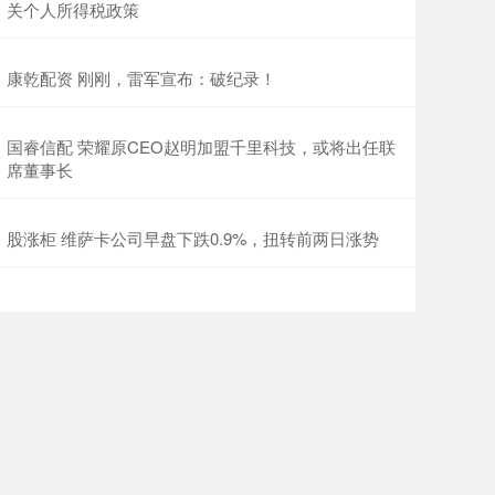
关个人所得税政策
康乾配资 刚刚，雷军宣布：破纪录！
国睿信配 荣耀原CEO赵明加盟千里科技，或将出任联
席董事长
股涨柜 维萨卡公司早盘下跌0.9%，扭转前两日涨势