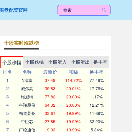
实盘配资官网
个股实时涨跌榜
个股跌幅
个股流入
个股流出
换手率
个股涨幅
排名
名称
最新价
涨幅
换手率
1
N津富
37.49
114.72%
77.46%
2
威尔高
39.83
20.01%
17.76%
3
锴威特
77.82
20.00%
1.17%
4
科翔股份
64.32
20.00%
12.21%
5
蜀道装备
33.61
19.99%
11.69%
6
中巨芯
27.85
19.99%
32.20%
7
广哈通信
19.03
19.99%
5.84%