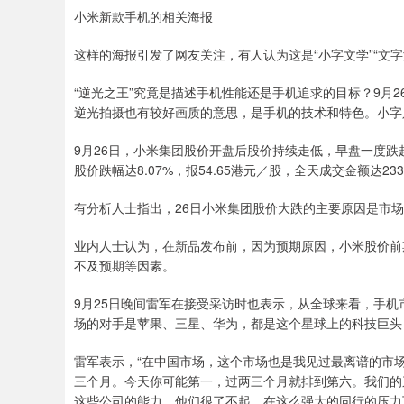
小米新款手机的相关海报
这样的海报引发了网友关注，有人认为这是“小字文学”“文字
“逆光之王”究竟是描述手机性能还是手机追求的目标？9月
逆光拍摄也有较好画质的意思，是手机的技术和特色。小字
9月26日，小米集团股价开盘后股价持续走低，早盘一度跌超
股价跌幅达8.07%，报54.65港元／股，全天成交金额达2
有分析人士指出，26日小米集团股价大跌的主要原因是市
业内人士认为，在新品发布前，因为预期原因，小米股价前
不及预期等因素。
9月25日晚间雷军在接受采访时也表示，从全球来看，手
场的对手是苹果、三星、华为，都是这个星球上的科技巨头
雷军表示，“在中国市场，这个市场也是我见过最离谱的市场
三个月。今天你可能第一，过两三个月就排到第六。我们的
这些公司的能力，他们很了不起，在这么强大的同行的压力