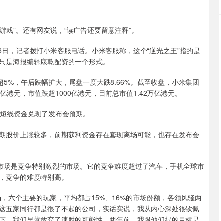
游戏”。还有网友说，“读广告还要留意注释”。
26日，记者拨打小米客服电话。小米客服称，这个“逆光之王”指的是
只是海报编辑康乾配资的一个形式。
5%，午后跌幅扩大，尾盘一度大跌8.66%。截至收盘，小米集团
33亿港元，市值跌超1000亿港元，目前总市值1.42万亿港元。
场短线资金兑现了发布会预期。
期股价上涨较多，前期获利资金存在套现离场可能，也存在发布会
机市场是竞争特别激烈的市场。它的竞争难度超过了汽车，手机全球市
，竞争的难度特别高。
，六个主要的玩家，平均都占15%、16%的市场份额，各领风骚两
这五家同行都是很了不起的公司，实话实说，我从内心深处很钦佩
下，我们早就放弃了速胜的可能性。两年前，我跟他们提的目标是