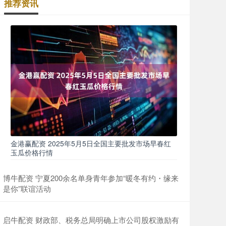
推荐资讯
金港赢配资 2025年5月5日全国主要批发市场早春红
玉瓜价格行情
博牛配资 宁夏200余名单身青年参加“暖冬有约・缘来
是你”联谊活动
启牛配资 财政部、税务总局明确上市公司股权激励有