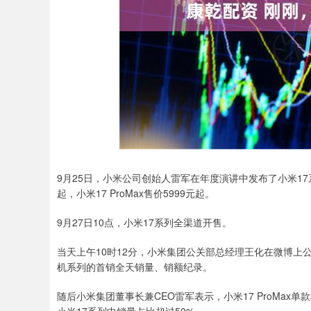
深证成指
14110.12
.92
0.57%
-34.08
-0
9月25日，小米公司创始人雷军在年度演讲中发布了小米17系列
起，小米17 ProMax售价5999元起。
9月27日10点，小米17系列全渠道开售。
当天上午10时12分，小米集团公关部总经理王化在微博上公
机系列的首销全天销量、销额纪录。
随后小米集团董事长兼CEO雷军表示，小米17 ProMa