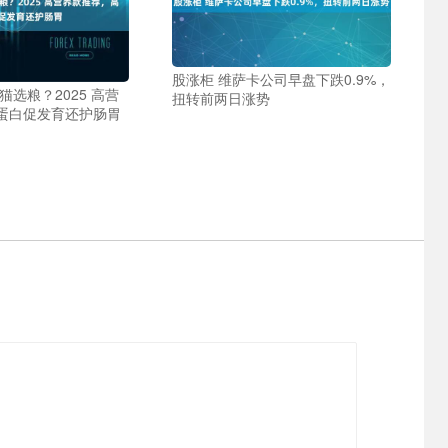
股涨柜 维萨卡公司早盘下跌0.9%，
猫选粮？2025 高营
扭转前两日涨势
蛋白促发育还护肠胃