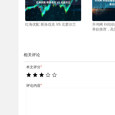
红海优配 斯洛伐克 VS 北爱尔兰
升鸿网 纠结幼
养款推荐，高
相关评论
本文评分
*
评论内容
*