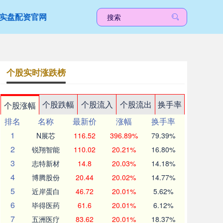
实盘配资官网
个股实时涨跌榜
个股跌幅
个股流入
个股流出
换手率
个股涨幅
排名
名称
最新价
涨幅
换手率
1
N展芯
116.52
396.89%
79.39%
2
锐翔智能
110.02
20.21%
16.80%
3
志特新材
14.8
20.03%
14.18%
4
博腾股份
20.44
20.02%
14.77%
5
近岸蛋白
46.72
20.01%
5.62%
6
毕得医药
61.6
20.01%
6.12%
7
五洲医疗
83.62
20.01%
18.37%