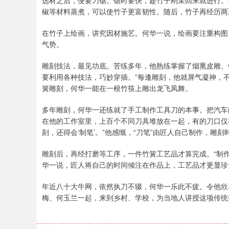
选材之后，便要刀锯。锯时要快，趁竹子刚采回来就进行。
椒等材料蒸煮，可以使竹子更富韧性。随后，竹子再经历两
在竹子上绘画，讲究因材施艺。何华一说，绘画要注重构图
气势。
雕刻技法，最见功底。苦练多年，他熟练掌握了烟熏皮雕、
要利用各种技法，巧妙穿插。”每逢雕刻，他就屏气凝神，
簧雕刻，何华一能在一根竹筷上雕出龙飞凤舞。
多年雕刻，何华一还练就了手工制作工具刀的本事。把汽车
在他的工作室里，上百个不同刀具堆放在一起，有的刀口仅
刻，还得会‘制笔’。”他感慨，“刀笔”由匠人自己制作，雕
雕刻后，再经打磨等工序，一件竹簧工艺品才算完成。“制
华一说，匠人将自己的时间倾注在作品上，工艺品才更显珍
年近八十大牛网，依然执刀不辍，何华一乐此不疲。令他欣
梅、何玉兰一起，来到乡村、学校，为当地人讲授这项传统