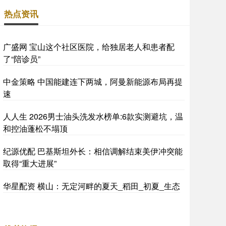
热点资讯
广盛网 宝山这个社区医院，给独居老人和患者配
了“陪诊员”
中金策略 中国能建连下两城，阿曼新能源布局再提
速
人人生 2026男士油头洗发水榜单:6款实测避坑，温
和控油蓬松不塌顶
纪源优配 巴基斯坦外长：相信调解结束美伊冲突能
取得“重大进展”
华星配资 横山：无定河畔的夏天_稻田_初夏_生态