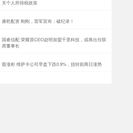
关个人所得税政策
康乾配资 刚刚，雷军宣布：破纪录！
国睿信配 荣耀原CEO赵明加盟千里科技，或将出任联
席董事长
股涨柜 维萨卡公司早盘下跌0.9%，扭转前两日涨势