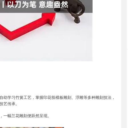
沪深300
4694.44
.42%
43.13
0.93%
自幼学习竹簧工艺，掌握印花筷模板雕刻、浮雕等多种雕刻技法，
技艺传承。
，一幅兰花雕刻便跃然呈现。