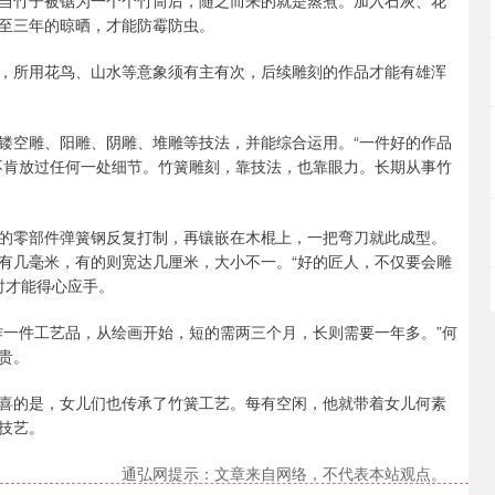
当竹子被锯为一个个竹筒后，随之而来的就是蒸煮。加入石灰、花
至三年的晾晒，才能防霉防虫。
，所用花鸟、山水等意象须有主有次，后续雕刻的作品才能有雄浑
镂空雕、阳雕、阴雕、堆雕等技法，并能综合运用。“一件好的作品
不肯放过任何一处细节。竹簧雕刻，靠技法，也靠眼力。长期从事竹
的零部件弹簧钢反复打制，再镶嵌在木棍上，一把弯刀就此成型。
有几毫米，有的则宽达几厘米，大小不一。“好的匠人，不仅要会雕
刻时才能得心应手。
作一件工艺品，从绘画开始，短的需两三个月，长则需要一年多。”何
贵。
喜的是，女儿们也传承了竹簧工艺。每有空闲，他就带着女儿何素
技艺。
通弘网提示：文章来自网络，不代表本站观点。