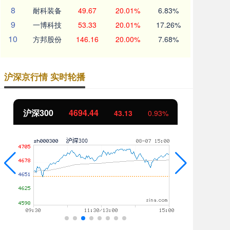
8
耐科装备
49.67
20.01%
6.83%
9
一博科技
53.33
20.01%
17.26%
10
方邦股份
146.16
20.00%
7.68%
沪深京行情 实时轮播
北证50
1134.24
创
11.37
1.01%