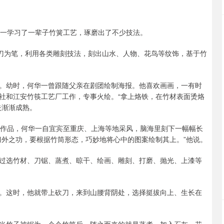
华一学习了一辈子竹簧工艺，琢磨出了不少技法。
以刀为笔，利用各类雕刻技法，刻出山水、人物、花鸟等纹饰，基于竹
。幼时，何华一曾跟随父亲在剧团绘制海报。他喜欢画画，一有时
社和江安竹筷工艺厂工作，专事火绘。“拿上烙铁，在竹材表面烫烙
夫渐渐成熟。
好作品，何华一自宜宾至重庆、上海等地采风，脑海里刻下一幅幅长
刀外之功，要根据竹筒形态，巧妙地将心中的图案绘制其上。”他说。
过选竹材、刀锯、蒸煮、晾干、绘画、雕刻、打磨、抛光、上漆等
。这时，他就带上砍刀，来到山腰背阴处，选择挺拔向上、生长在