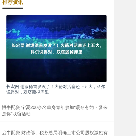
推荐资讯
长宏网 谢泼德首发没了！火箭对活塞还上五大，科尔
说得对，双塔毁掉库里
博牛配资 宁夏200余名单身青年参加“暖冬有约・缘来
是你”联谊活动
启牛配资 财政部、税务总局明确上市公司股权激励有