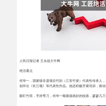
深证成指
14311.01
.68
1.02%
200.89
1
人民日报记者 王永战大牛网
绝活看点
何华一，国家级非遗项目竹刻（江安竹簧）代表性传承人，
创作出《长江颂》等代表性作品。他还积极开展培训，推动
眼盯竹筒，手持弯刀，何华一顺着描画好的纹路，寥寥几刀