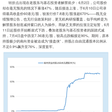
转折点出现在老股东与基石投资者解禁前夕：6月2日，公司股价
却在毫无预兆的情况下暴涨47%，随后接连上涨，于6月10日公司录
得最高收盘价60港元/股，较发行价7.8港元/股涨超670%——既无业
绩预增公告，也无行业政策利好，更无机构研报覆盖，似乎纯粹是为
解禁股东创造减持窗口的人为操作。而缺乏支撑的拉涨注定短暂，6月
11日起股价开始断崖式下跌，叠加老股东与基石投资者的踩踏式减
持，7月4日盘中跌至7.36港元/股，较高点跌幅接近90%。期间，原本
持股极少的南向资金被迫成为“接盘侠”，持股占自由流通股本比例从
不足0.9%飙升至76%，深度套牢。