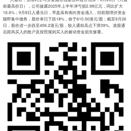
前最高价日），公司披露2025年上半年净亏损2.98亿元，同比扩大
16.6%；9月8日入通当日，早盘虽有南向资金涌入，但前期埋伏资金
随即集中抛售，股价单日下跌18%，收于610.50港元/股；截至9月26
日，股价进一步跌至456.2港元/股，较入通前高点下滑39%。港股通
后跟风买入的散户及按照规则买入的被动资金损失惨重。