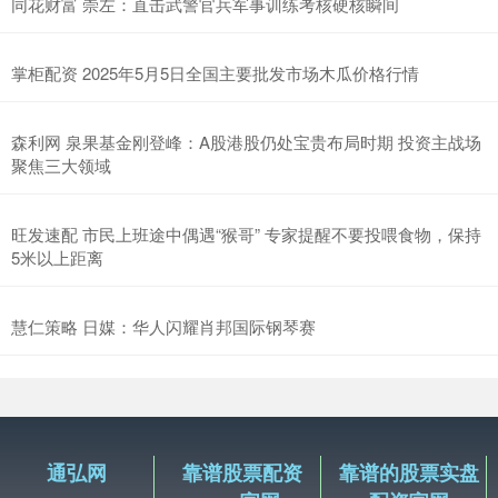
同花财富 崇左：直击武警官兵军事训练考核硬核瞬间
掌柜配资 2025年5月5日全国主要批发市场木瓜价格行情
森利网 泉果基金刚登峰：A股港股仍处宝贵布局时期 投资主战场
聚焦三大领域
旺发速配 市民上班途中偶遇“猴哥” 专家提醒不要投喂食物，保持
5米以上距离
慧仁策略 日媒：华人闪耀肖邦国际钢琴赛
通弘网
靠谱股票配资
靠谱的股票实盘