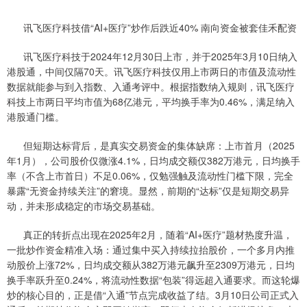
讯飞医疗科技借“AI+医疗”炒作后跌近40% 南向资金被套佳禾配资
讯飞医疗科技于2024年12月30日上市，并于2025年3月10日纳入
港股通，中间仅隔70天。讯飞医疗科技仅用上市两日的市值及流动性
数据就能参与到入指数、入通考评中。根据指数纳入规则，讯飞医疗
科技上市两日平均市值为68亿港元，平均换手率为0.46%，满足纳入
港股通门槛。
但短期达标背后，是真实交易资金的集体缺席：上市首月（2025
年1月），公司股价仅微涨4.1%，日均成交额仅382万港元，日均换手
率（不含上市首日）不足0.06%，仅勉强触及流动性门槛下限，完全
暴露“无资金持续关注”的窘境。显然，前期的“达标”仅是短期交易异
动，并未形成稳定的市场交易基础。
真正的转折点出现在2025年2月，随着“AI+医疗”题材热度升温，
一批炒作资金精准入场：通过集中买入持续拉抬股价，一个多月内推
动股价上涨72%，日均成交额从382万港元飙升至2309万港元，日均
换手率跃升至0.24%，将流动性数据“包装”得远超入通要求。而这轮爆
炒的核心目的，正是借“入通”节点完成收益了结。3月10日公司正式入