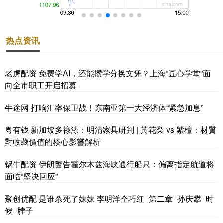
热点资讯
老虎配资 免费学AI，还能攒学分换文凭？上海“匠心学堂”面
向全市职工开启招募
牛途网 打响汇率保卫战！东南亚第一大经济体“紧急加息”
粤有钱 新加坡多祿溙：明清家具研判 | 黃花梨 vs 紫檀：材質
對收藏價值的核心影響解析
锅牛配资 伊朗警告霍尔木兹海峡通行船只：偏离指定航道将
面临“坚决回应”
聚创优配 是谁杀死了妹妹 李明洋仝巧红_第二章_孙庆攀_时
候_脖子