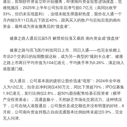
通后，前期炒作资金立即开始撤离，即便南向资金短暂进场接盘，也
难抵抛压：2025年上半年公司扣非后净亏损0.7亿元（虽同比收窄
33%，但仍未实现盈利），业绩未能支撑题材热度，股价在入通一个
月内较3月11日高点下跌近40%，跟风买入的散户与后知后觉的南向
资金，最终成为资金撤离后的“接盘者”。
健康之路入通后沉寂5月 解禁前拉涨又暴跌 南向资金成“接盘侠”
健康之路与讯飞医疗科技同日上市、同日入通——也完全依赖上
市后2个交易日的短期数据达标，成为另一典型的“规则卡点者”。健康
之路上市两日平均市值为104亿港元，平均换手率为0.26%，满足纳入
港股通门槛。
但入通后，公司基本面的疲软让股价迅速“现形”：2024年全年收
入为12亿元，扣非后净利润仅430万元，同比下滑超70%；IPO仅募集
1.9亿港元，发行比例仅2.8%，超50%股份配售给基石投资者（横琴
产业投资基金），流通盘极小，天然缺乏市场化交易活力。这种情况
下，公司在纳入港股通后，公司股价及成交额也并没有明显的好转，6
月前，公司南向资金持股占自由流通股本比例始终未超过0.9%，完全
无人问津。