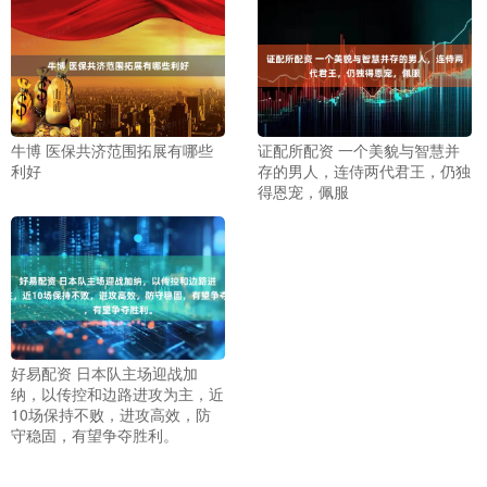
牛博 医保共济范围拓展有哪些
证配所配资 一个美貌与智慧并
利好
存的男人，连侍两代君王，仍独
得恩宠，佩服
好易配资 日本队主场迎战加
纳，以传控和边路进攻为主，近
10场保持不败，进攻高效，防
守稳固，有望争夺胜利。