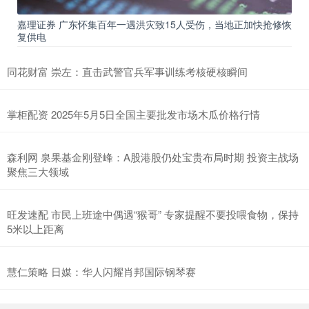
嘉理证券 广东怀集百年一遇洪灾致15人受伤，当地正加快抢修恢
复供电
同花财富 崇左：直击武警官兵军事训练考核硬核瞬间
掌柜配资 2025年5月5日全国主要批发市场木瓜价格行情
森利网 泉果基金刚登峰：A股港股仍处宝贵布局时期 投资主战场
聚焦三大领域
旺发速配 市民上班途中偶遇“猴哥” 专家提醒不要投喂食物，保持
5米以上距离
慧仁策略 日媒：华人闪耀肖邦国际钢琴赛