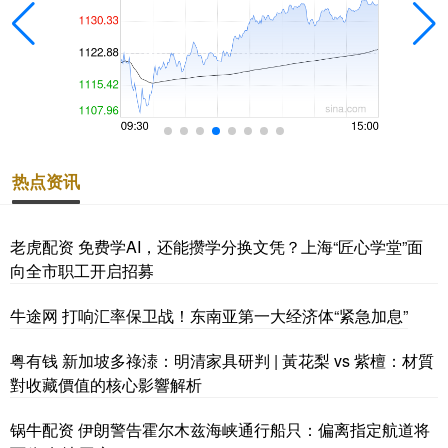
热点资讯
老虎配资 免费学AI，还能攒学分换文凭？上海“匠心学堂”面
向全市职工开启招募
牛途网 打响汇率保卫战！东南亚第一大经济体“紧急加息”
粤有钱 新加坡多祿溙：明清家具研判 | 黃花梨 vs 紫檀：材質
對收藏價值的核心影響解析
锅牛配资 伊朗警告霍尔木兹海峡通行船只：偏离指定航道将