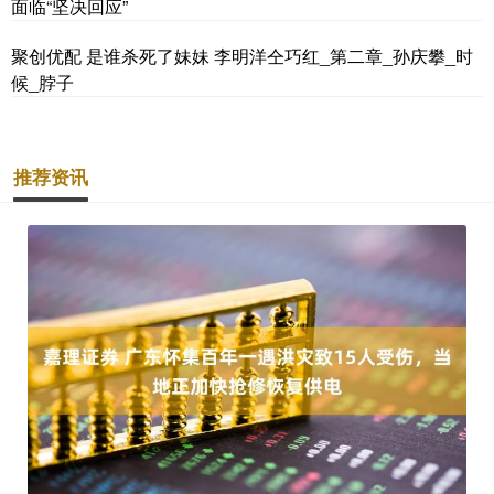
面临“坚决回应”
聚创优配 是谁杀死了妹妹 李明洋仝巧红_第二章_孙庆攀_时
候_脖子
推荐资讯